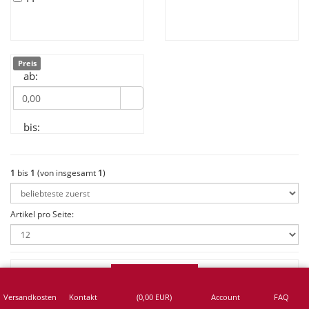
Preis
ab:
bis:
1
bis
1
(von insgesamt
1
)
Artikel pro Seite:
525/65 R 20.5 TL 20PR (173F) -- Aeolus AE-77
Versandkosten
Kontakt
(
0,00
EUR)
Account
FAQ
Verfügbar: 16 Stück