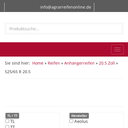
info@agrarreifenonline.de
Togg
navi
Sie sind hier:
Home
»
Reifen
»
Anhängerreifen
»
20.5 Zoll
»
525/65 R 20.5
525/65 R 20.5
TL / TT
Hersteller
TL
Aeolus
TT