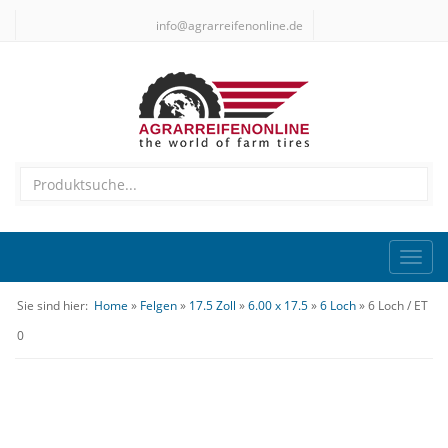
info@agrarreifenonline.de
Toggl
navig
Sie sind hier:
Home
»
Felgen
»
17.5 Zoll
»
6.00 x 17.5
»
6 Loch
» 6 Loch / ET
0
6 Loch / ET 0