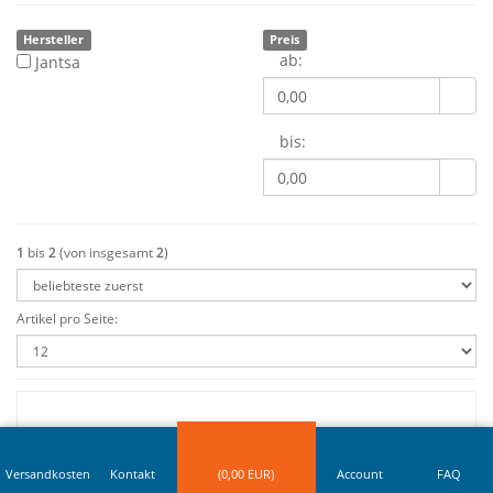
Hersteller
Preis
ab:
Jantsa
bis:
1
bis
2
(von insgesamt
2
)
Artikel pro Seite:
F 6.00 x 17.5 / 6 Loch / ET 0 / 161 NB / 205 LK / A2 -- Jantsa
(600126)
Verfügbar: 21 Stück
Versandkosten
Kontakt
(
0,00
EUR)
Account
FAQ
Lieferzeit: 2 - 3 Tage