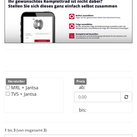
Hersteller
Preis
ab:
MRL + Jantsa
TVS + Jantsa
bis:
1
bis
3
(von insgesamt
3
)