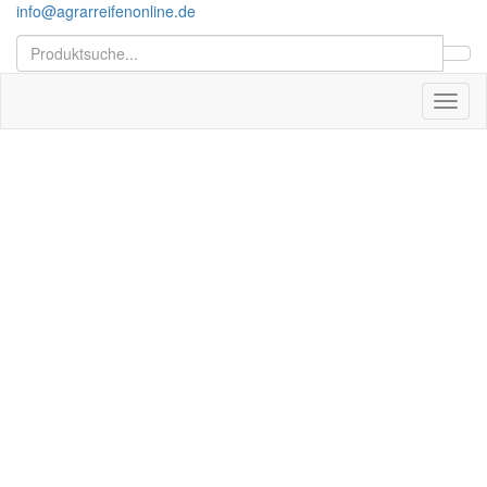
info@agrarreifenonline.de
Toggl
naviga