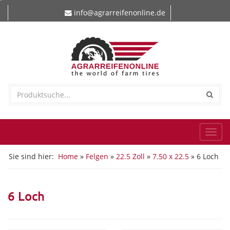
info@agrarreifenonline.de
Togg
navi
Sie sind hier:
Home
»
Felgen
»
22.5 Zoll
»
7.50 x 22.5
» 6 Loch
6 Loch