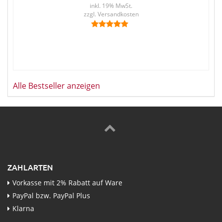
inkl. 19% MwSt.
en
zzgl.
Versandkosten
Alle Bestseller anzeigen
ZAHLARTEN
Vorkasse mit 2% Rabatt auf Ware
PayPal bzw. PayPal Plus
Klarna